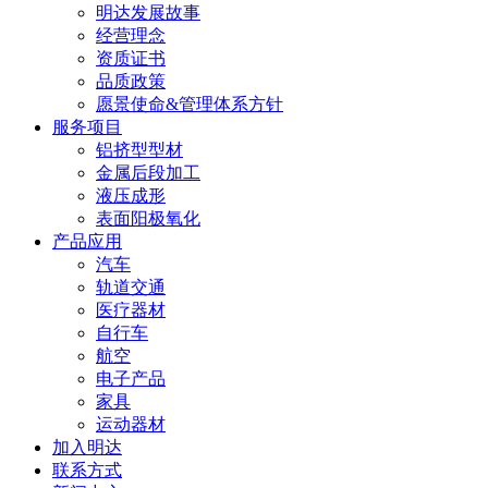
明达发展故事
经营理念
资质证书
品质政策
愿景使命&管理体系方针
服务项目
铝挤型型材
金属后段加工
液压成形
表面阳极氧化
产品应用
汽车
轨道交通
医疗器材
自行车
航空
电子产品
家具
运动器材
加入明达
联系方式