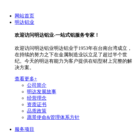
网站首页
明达铝业
欢迎访问
明达铝业-一站式铝服务专家！
欢迎访问明达铝业明达铝业于1953年在台南台湾成立，
在持续的努力之下在金属制造业以立足了超过半个世
纪。今天的明达有能力为客户提供在铝型材上完整的解
决方案。
查看更多+
公司简介
明达发展故事
经营理念
资质证书
品质政策
愿景使命&管理体系方针
服务项目