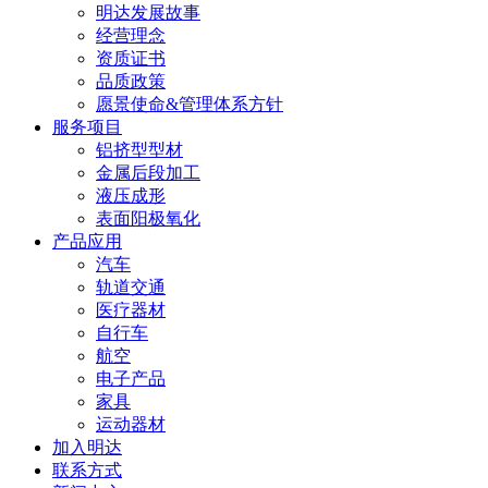
明达发展故事
经营理念
资质证书
品质政策
愿景使命&管理体系方针
服务项目
铝挤型型材
金属后段加工
液压成形
表面阳极氧化
产品应用
汽车
轨道交通
医疗器材
自行车
航空
电子产品
家具
运动器材
加入明达
联系方式