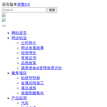
语言版本
简
繁
EN
网站首页
明达铝业
公司简介
明达发展故事
经营理念
资质证书
品质政策
愿景使命&管理体系方针
服务项目
铝挤型型材
金属后段加工
液压成形
表面阳极氧化
产品应用
汽车